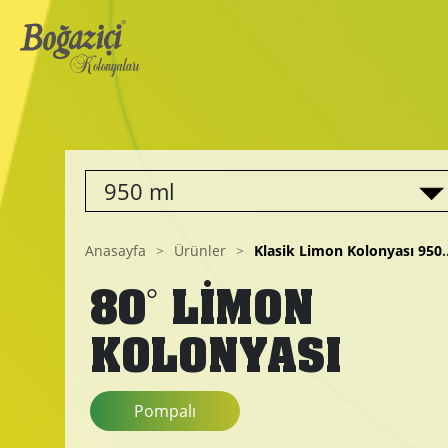
950 ml
Anasayfa
>
Ürünler
>
Klasik Limon Kolonyası
950 ml
°
80
LİMON
KOLONYASI
Pompalı