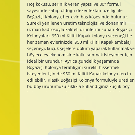
Hoş kokusu, serinlik veren yapısı ve 80° formül
sayesinde sahip olduğu dezenfektan özelliği ile
Boğaziçi Kolonya, her evin baş köşesinde bulunur.
Sürekli yenilenen üretim teknolojisi ve donanımlı
uzman kadrosuyla kaliteli ürünlerini sunan Boğaziçi
Kolonyaları, 950 ml Kilitli Kapak kolonya seçeneği ile
her zaman evlerinizde! 950 ml Kilitli Kapak ambalaj
seçeneği, küçük şişelere dolum yaparak kullanmak ve
böylece ev ekonomisine katkı sunmak isteyenler için
ideal bir üründür. Ayrıca gündelik yaşamında
Boğaziçi Kolonya ferahlığını sürekli hissetmek
isteyenler için de 950 ml Kilitli Kapak kolonya tercih
edilebilir. Klasik Boğaziçi Kolonya formülüyle üretilen
bu boy ürünümüzü sıklıkla kullandığınız küçük boy
kolonya şişelerine doldurabilir ve bu şekilde daha
uygun fiyatlarla muhteşem esansları sürekli
yanınızda taşıyabilirsiniz. Bidon olarak sunulan
Boğaziçi Kolonya çeşitleri, daha çok kolonya
depolamak için sıklıkla tercih edilir. Küçük şişelerdeki
kolonyalar bitince bidonlardan şişelere aktarım
yapılabilir. Böylece bidon kolonya birim bazında